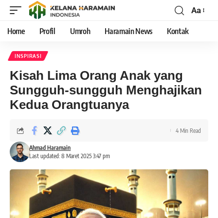
Aa
Home
Profil
Umroh
Haramain News
Kontak
INSPIRASI
Kisah Lima Orang Anak yang
Sungguh-sungguh Menghajikan
Kedua Orangtuanya
4 Min Read
Ahmad Haramain
Last updated: 8 Maret 2025 3:47 pm