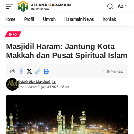
Aa
Home
Profil
Umroh
Haramain News
Kontak
INFO
Masjidil Haram: Jantung Kota
Makkah dan Pusat Spiritual Islam
16 Min Read
Ustadz Afza Masyhadi, Lc
Last updated: 31 Januari 2026 1:37 am