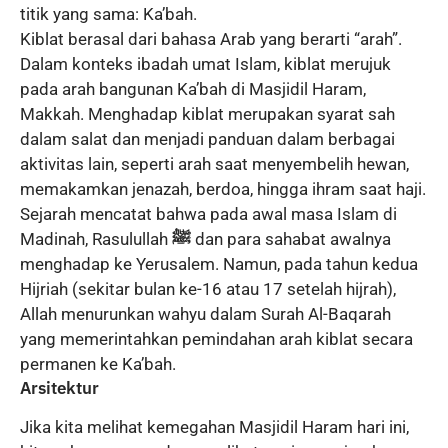
titik yang sama: Ka’bah.
Kiblat berasal dari bahasa Arab yang berarti “arah”.
Dalam konteks ibadah umat Islam, kiblat merujuk
pada arah bangunan Ka’bah di Masjidil Haram,
Makkah. Menghadap kiblat merupakan syarat sah
dalam salat dan menjadi panduan dalam berbagai
aktivitas lain, seperti arah saat menyembelih hewan,
memakamkan jenazah, berdoa, hingga ihram saat haji.
Sejarah mencatat bahwa pada awal masa Islam di
Madinah, Rasulullah
ﷺ
dan para sahabat awalnya
menghadap ke Yerusalem. Namun, pada tahun kedua
Hijriah (sekitar bulan ke-16 atau 17 setelah hijrah),
Allah menurunkan wahyu dalam Surah Al-Baqarah
yang memerintahkan pemindahan arah kiblat secara
permanen ke Ka’bah.
Arsitektur
Jika kita melihat kemegahan Masjidil Haram hari ini,