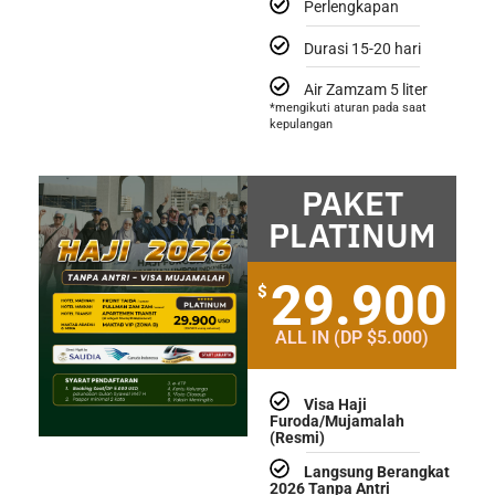
Perlengkapan
Durasi 15-20 hari
Air Zamzam 5 liter
*mengikuti aturan pada saat
kepulangan
PAKET
PLATINUM
29.900
$
ALL IN (DP $5.000)
Visa Haji
Furoda/Mujamalah
(Resmi)
Langsung Berangkat
2026 Tanpa Antri