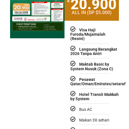
20.900
$
ALL IN (DP $5.000)
Visa Haji
Furoda/Mujamalah
(Resmi)
Langsung Berangkat
2026 Tanpa Antri
Maktab Basic by
System Nusuk (Zona C)
Pesawat
Qatar/Oman/Emirates/setaraf
Hotel Transit Makkah
by System
Bus AC
Makan 3X sehari