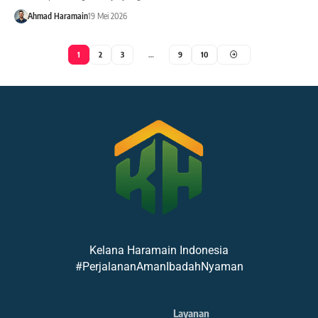
Ahmad Haramain
19 Mei 2026
1
2
3
…
9
10
Kelana Haramain Indonesia
#PerjalananAmanIbadahNyaman
Layanan