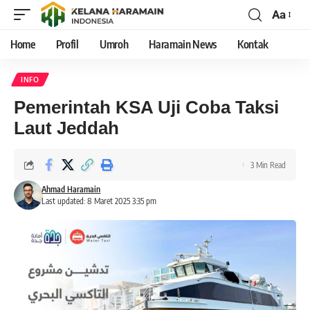
Aa
Home
Profil
Umroh
Haramain News
Kontak
INFO
Pemerintah KSA Uji Coba Taksi
Laut Jeddah
3 Min Read
Ahmad Haramain
Last updated: 8 Maret 2025 3:35 pm