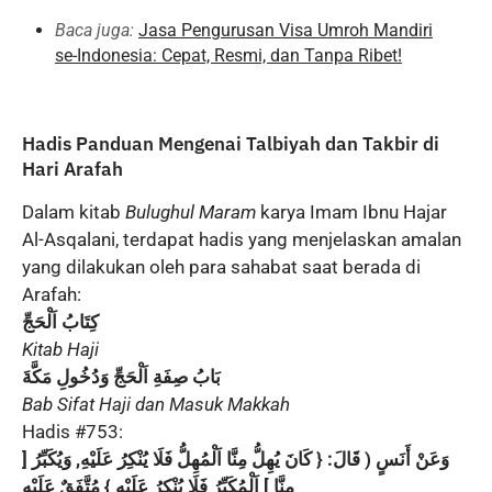
Baca juga:
Jasa Pengurusan Visa Umroh Mandiri
se-Indonesia: Cepat, Resmi, dan Tanpa Ribet!
Hadis Panduan Mengenai Talbiyah dan Takbir di
Hari Arafah
Dalam kitab
Bulughul Maram
karya Imam Ibnu Hajar
Al-Asqalani, terdapat hadis yang menjelaskan amalan
yang dilakukan oleh para sahabat saat berada di
Arafah:
كِتَابُ اَلْحَجِّ
Kitab Haji
بَابُ صِفَةِ اَلْحَجِّ وَدُخُولِ مَكَّةَ
Bab Sifat Haji dan Masuk Makkah
Hadis #753:
وَعَنْ أَنَسٍ ( قَالَ: { كَانَ يُهِلُّ مِنَّا اَلْمُهِلُّ فَلَا يُنْكِرُ عَلَيْهِ, وَيُكَبِّرُ [
مِنَّا ] اَلْمُكَبِّرُ فَلَا يُنْكِرُ عَلَيْهِ } مُتَّفَقٌ عَلَيْهِ