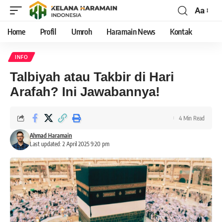
Aa
Home
Profil
Umroh
Haramain News
Kontak
INFO
Talbiyah atau Takbir di Hari
Arafah? Ini Jawabannya!
4 Min Read
Ahmad Haramain
Last updated: 2 April 2025 9:20 pm