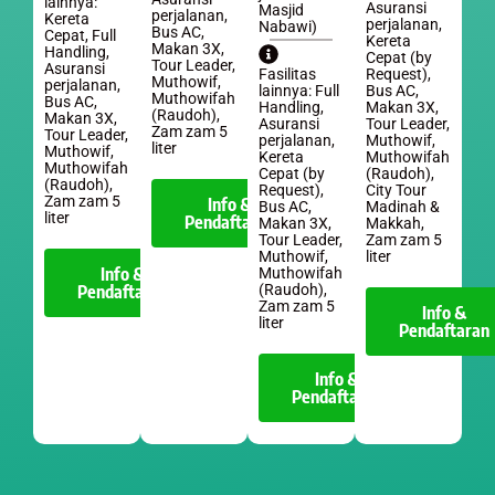
lainnya:
Asuransi
Masjid
perjalanan,
Kereta
perjalanan,
Nabawi)
Bus AC,
Cepat, Full
Kereta
Makan 3X,
Handling,
Cepat (by
Tour Leader,
Asuransi
Request),
Fasilitas
Muthowif,
perjalanan,
Bus AC,
lainnya: Full
Muthowifah
Bus AC,
Makan 3X,
Handling,
(Raudoh),
Makan 3X,
Tour Leader,
Asuransi
Zam zam 5
Tour Leader,
Muthowif,
perjalanan,
liter
Muthowif,
Muthowifah
Kereta
Muthowifah
(Raudoh),
Cepat (by
(Raudoh),
City Tour
Request),
Zam zam 5
Info &
Madinah &
Bus AC,
liter
Pendaftaran
Makkah,
Makan 3X,
Zam zam 5
Tour Leader,
liter
Muthowif,
Info &
Muthowifah
Pendaftaran
(Raudoh),
Zam zam 5
Info &
liter
Pendaftaran
Info &
Pendaftaran