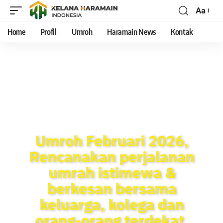
Aa
Home
Profil
Umroh
Haramain News
Kontak
Umroh Februari 2026,
Rencanakan perjalanan
umrah istimewa &
berkesan bersama
keluarga, kolega dan
orang-orang terdekat.