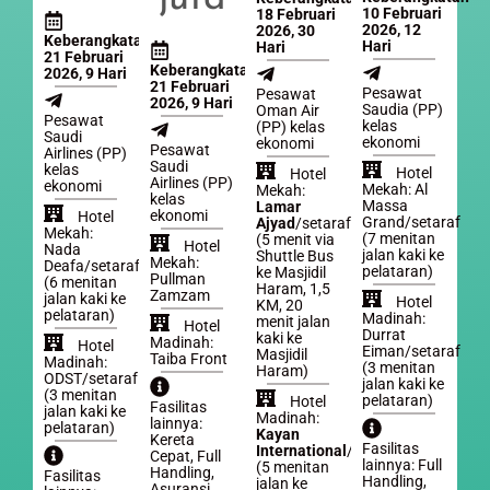
10 Februari
18 Februari
2026, 12
2026, 30
Keberangkatan
Hari
Hari
21 Februari
Keberangkatan
2026, 9 Hari
21 Februari
Pesawat
Pesawat
2026, 9 Hari
Saudia (PP)
Oman Air
Pesawat
kelas
(PP) kelas
Saudi
ekonomi
ekonomi
Pesawat
Airlines (PP)
Saudi
kelas
Hotel
Hotel
Airlines (PP)
ekonomi
Mekah: Al
Mekah:
kelas
Massa
Lamar
ekonomi
Hotel
Grand/setaraf
Ajyad
/setaraf
Mekah:
(7 menitan
(5 menit via
Hotel
Nada
jalan kaki ke
Shuttle Bus
Mekah:
Deafa/setaraf
pelataran)
ke Masjidil
Pullman
(6 menitan
Haram, 1,5
Zamzam
jalan kaki ke
Hotel
KM, 20
pelataran)
Madinah:
menit jalan
Hotel
Durrat
kaki ke
Madinah:
Hotel
Eiman/setaraf
Masjidil
Taiba Front
Madinah:
(3 menitan
Haram)
ODST/setaraf
jalan kaki ke
(3 menitan
pelataran)
Hotel
Fasilitas
jalan kaki ke
Madinah:
lainnya:
pelataran)
Kayan
Kereta
Fasilitas
International
/setaraf
Cepat, Full
lainnya: Full
(5 menitan
Handling,
Fasilitas
Handling,
jalan ke
Asuransi