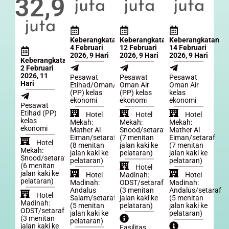
32,9
juta
juta
juta
juta
Keberangkatan
Keberangkatan
Keberangkatan
4 Februari
12 Februari
14 Februari
2026, 9 Hari
2026, 9 Hari
2026, 9 Hari
Keberangkatan
2 Februari
2026, 11
Pesawat
Pesawat
Pesawat
Hari
Etihad/Oman/Qatar
Oman Air
Oman Air
(PP) kelas
(PP) kelas
kelas
ekonomi
ekonomi
ekonomi
Pesawat
Etihad (PP)
Hotel
Hotel
Hotel
kelas
Mekah:
Mekah:
Mekah:
ekonomi
Mather Al
Snood/setaraf
Mather Al
Eiman/setaraf
(7 menitan
Eiman/setaraf
Hotel
(8 menitan
jalan kaki ke
(7 menitan
Mekah:
jalan kaki ke
pelataran)
jalan kaki ke
Snood/setaraf
pelataran)
pelataran)
(6 menitan
Hotel
jalan kaki ke
Hotel
Madinah:
Hotel
pelataran)
Madinah:
ODST/setaraf
Madinah:
Andalus
(3 menitan
Andalus/setaraf
Hotel
Salam/setaraf
jalan kaki ke
(5 menitan
Madinah:
(5 menitan
pelataran)
jalan kaki ke
ODST/setaraf
jalan kaki ke
pelataran)
(3 menitan
pelataran)
jalan kaki ke
Fasilitas