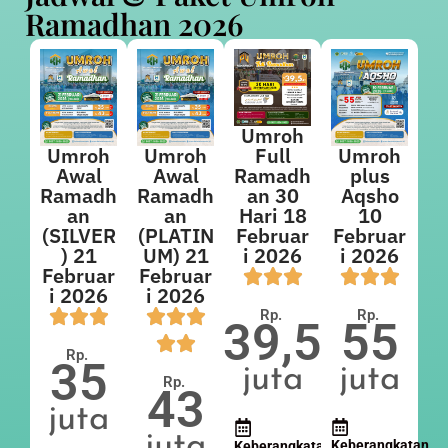
Ramadhan 2026
Umroh
Umroh
Umroh
Umroh
Full
Awal
Awal
plus
Ramadh
Ramadh
Ramadh
Aqsho
an 30
an
an
10
Hari 18
(SILVER
(PLATIN
Februar
Februar
) 21
UM) 21
i 2026
i 2026
Februar
Februar
i 2026
i 2026
Rp.
Rp.
55
39,5
Rp.
35
juta
juta
Rp.
43
juta
juta
Keberangkatan
Keberangkatan