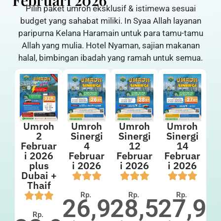
Februari 2026
Pilih paket umroh eksklusif & istimewa sesuai
budget yang sahabat miliki. In Syaa Allah layanan
paripurna Kelana Haramain untuk para tamu-tamu
Allah yang mulia. Hotel Nyaman, sajian makanan
halal, bimbingan ibadah yang ramah untuk semua.
Umroh
Umroh
Umroh
Umroh
2
Sinergi
Sinergi
Sinergi
Februar
4
12
14
i 2026
Februar
Februar
Februar
plus
i 2026
i 2026
i 2026
Dubai +
Thaif
Rp.
Rp.
Rp.
26,9
28,5
27,9
Rp.