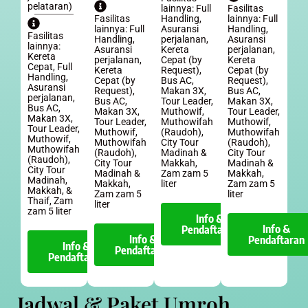
pelataran)
lainnya: Full
Fasilitas
Fasilitas
Handling,
lainnya: Full
lainnya: Full
Asuransi
Handling,
Fasilitas
Handling,
perjalanan,
Asuransi
lainnya:
Asuransi
Kereta
perjalanan,
Kereta
perjalanan,
Cepat (by
Kereta
Cepat, Full
Kereta
Request),
Cepat (by
Handling,
Cepat (by
Bus AC,
Request),
Asuransi
Request),
Makan 3X,
Bus AC,
perjalanan,
Bus AC,
Tour Leader,
Makan 3X,
Bus AC,
Makan 3X,
Muthowif,
Tour Leader,
Makan 3X,
Tour Leader,
Muthowifah
Muthowif,
Tour Leader,
Muthowif,
(Raudoh),
Muthowifah
Muthowif,
Muthowifah
City Tour
(Raudoh),
Muthowifah
(Raudoh),
Madinah &
City Tour
(Raudoh),
City Tour
Makkah,
Madinah &
City Tour
Madinah &
Zam zam 5
Makkah,
Madinah,
Makkah,
liter
Zam zam 5
Makkah, &
Zam zam 5
liter
Thaif, Zam
liter
zam 5 liter
Info &
Info &
Pendaftaran
Info &
Pendaftaran
Info &
Pendaftaran
Pendaftaran
Jadwal & Paket Umroh