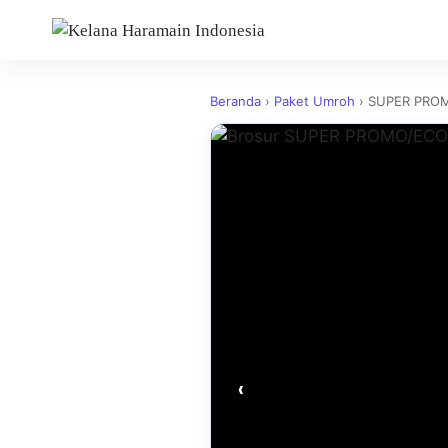
Beranda
›
Paket Umroh
›
SUPER PRO
‹