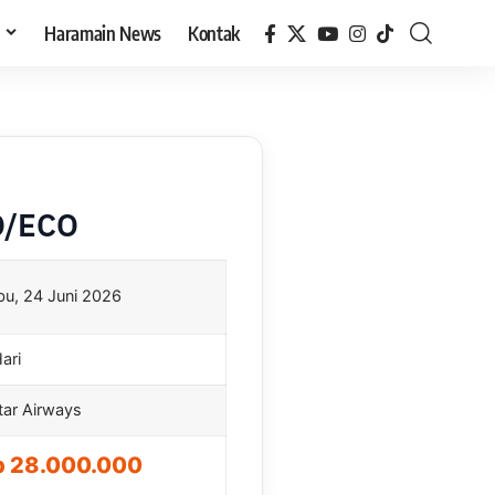
h
Haramain News
Kontak
O/ECO
bu, 24 Juni 2026
ari
tar Airways
p 28.000.000