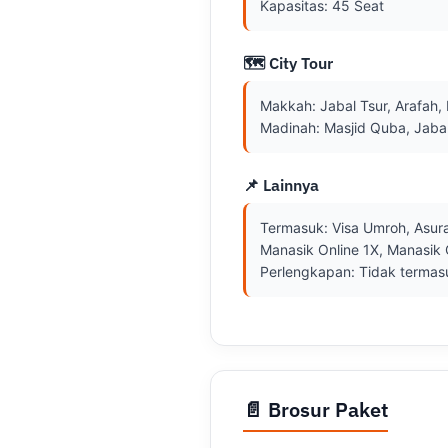
Kapasitas: 45 Seat
🗺️ City Tour
Makkah: Jabal Tsur, Arafah, 
Madinah: Masjid Quba, Jabal
📌 Lainnya
Termasuk: Visa Umroh, Asuran
Manasik Online 1X, Manasik O
Perlengkapan: Tidak termas
📄 Brosur Paket