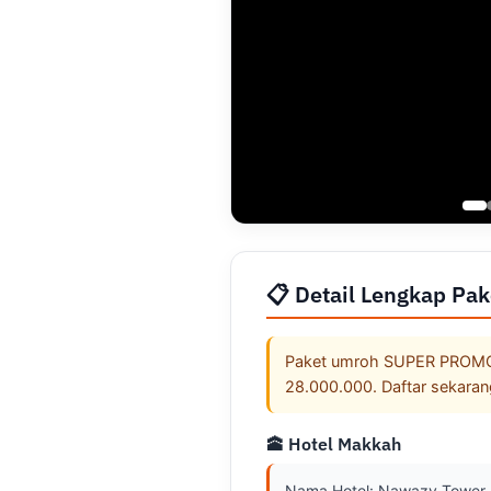
📋 Detail Lengkap Pak
Paket umroh SUPER PROMO/E
28.000.000. Daftar sekaran
🕋 Hotel Makkah
Nama Hotel: Nawazy Tower
