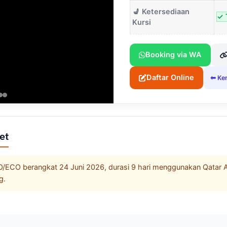
💺 Ketersediaan
✓ 
Kursi
Booking via WA
Daftar Online
⬅ Kem
et
CO berangkat 24 Juni 2026, durasi 9 hari menggunakan Qatar Ai
g.