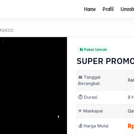
Home
Profil
Umro
MO/ECO
🕌 Paket Umroh
SUPER PROM
📅 Tanggal
Ra
Berangkat
⏱ Durasi
9 H
✈ Maskapai
Qa
›
R
💰 Harga Mulai