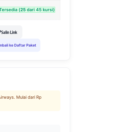
Tersedia (
25
dari 45 kursi)
Salin Link
bali ke Daftar Paket
rways. Mulai dari Rp