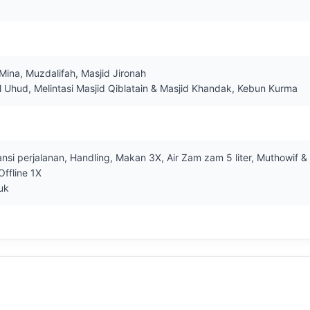
Mina, Muzdalifah, Masjid Jironah

 Uhud, Melintasi Masjid Qiblatain & Masjid Khandak, Kebun Kurma
si perjalanan, Handling, Makan 3X, Air Zam zam 5 liter, Muthowif & 
ffline 1X

uk