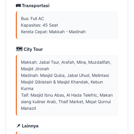
🚌 Transportasi
Bus: Full AC

Kapasitas: 45 Seat

Kereta Cepat: Makkah - Madinah
🗺️ City Tour
Makkah: Jabal Tsur, Arafah, Mina, Muzdalifah, 
Masjid Jironah

Madinah: Masjid Quba, Jabal Uhud, Melintasi 
Masjid Qiblatain & Masjid Khandak, Kebun 
Kurma

Taif: Masjid Ibnu Abas, Al Hada Telefric, Makan 
siang kuliner Arab, Thaif Market, Miqat Qornul 
Manazil
📌 Lainnya