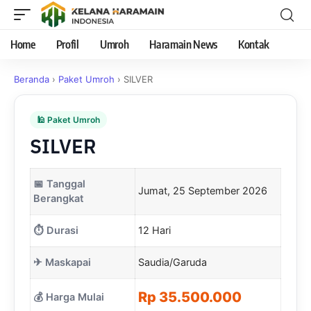
Home
Profil
Umroh
Haramain News
Kontak
Beranda
›
Paket Umroh
›
SILVER
🕌 Paket Umroh
SILVER
📅 Tanggal
Jumat, 25 September 2026
Berangkat
⏱ Durasi
12 Hari
✈ Maskapai
Saudia/Garuda
Rp 35.500.000
💰 Harga Mulai