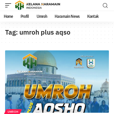
Home
Profil
Umroh
Haramain News
Kontak
Tag:
umroh plus aqso
UMROH