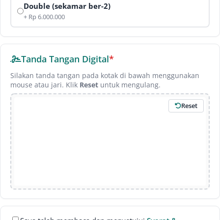
03 September 2026
Saudi Airlines
10 Hari
Double (sekamar ber-2)
Rp 33.500.000
+ Rp 6.000.000
SUPER PROMO/ECO
Tanda Tangan Digital
*
16 September 2026
Qatar/Lion/Oman/Etihad/Royal Brunei/Scoot/Hainan
Silakan tanda tangan pada kotak di bawah menggunakan
12 Hari
mouse atau jari. Klik
Reset
untuk mengulang.
Rp 29.500.000
Reset
SILVER
25 September 2026
Saudia/Garuda
12 Hari
Rp 35.500.000
PLATINUM
25 September 2026
Saudia/Garuda
12 Hari
Rp 41.500.000