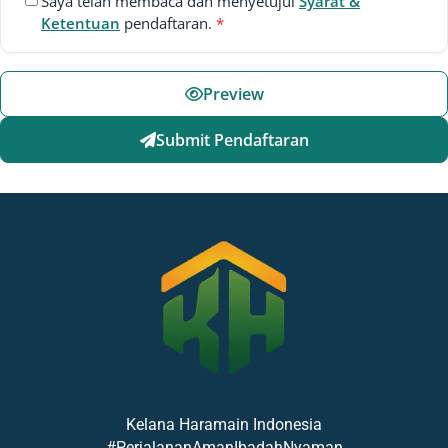
Saya telah membaca dan menyetujui
Syarat &
Ketentuan
pendaftaran.
*
PLUS DUBAI SILVER
05 Oktober 2026
Etihad Airways
10 Hari
Rp 33.500.000
Preview
Submit Pendaftaran
PLUS DUBAI PLATINUM
05 Oktober 2026
Etihad Airways
10 Hari
Rp 40.500.000
SILVER
15 Oktober 2026
Saudia/Garuda
9 Hari
Rp 31.500.000
PLATINUM
15 Oktober 2026
Saudia/Garuda
9 Hari
Kelana Haramain Indonesia
Rp 37.500.000
#PerjalananAmanIbadahNyaman