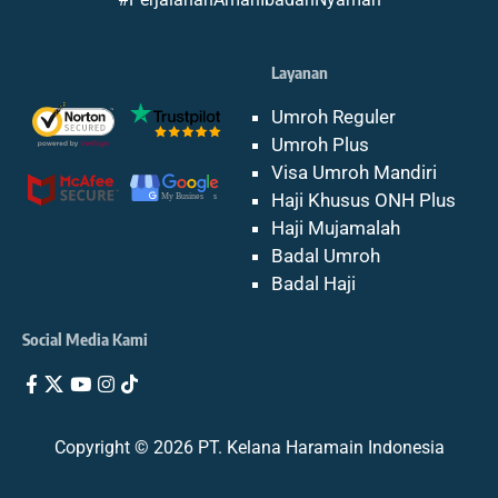
SILVER
Layanan
25 Oktober 2026
Saudia/Garuda
12 Hari
Umroh Reguler
Rp 35.500.000
Umroh Plus
Visa Umroh Mandiri
PLATINUM
Haji Khusus ONH Plus
25 Oktober 2026
Saudia/Garuda
12 Hari
Haji Mujamalah
Rp 41.500.000
Badal Umroh
Badal Haji
Social Media Kami
Copyright © 2026 PT. Kelana Haramain Indonesia