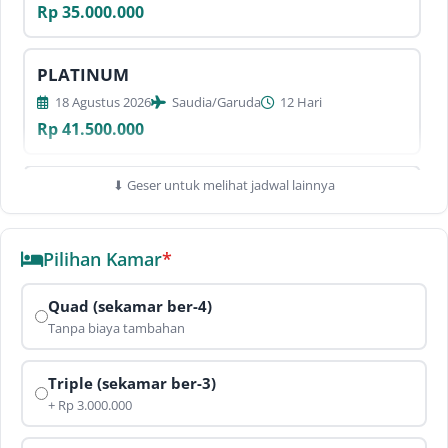
Rp 35.000.000
PLATINUM
18 Agustus 2026
Saudia/Garuda
12 Hari
Rp 41.500.000
⬇ Geser untuk melihat jadwal lainnya
PLUS DUBAI SILVER
25 Agustus 2026
Etihad Airways
10 Hari
Rp 33.500.000
Pilihan Kamar
*
Quad (sekamar ber-4)
PLUS DUBAI PLATINUM
Tanpa biaya tambahan
25 Agustus 2026
Etihad Airways
10 Hari
Rp 40.500.000
Triple (sekamar ber-3)
+ Rp 3.000.000
2 JUMAT LANDING MADINAH