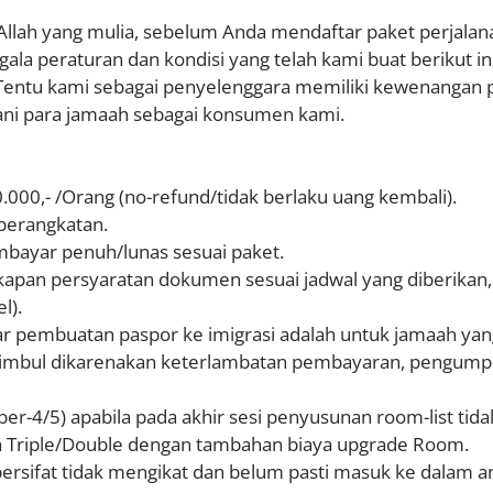
Allah yang mulia, sebelum Anda mendaftar paket perjalan
ala peraturan dan kondisi yang telah kami buat berikut in
. Tentu kami sebagai penyelenggara memiliki kewenangan
ani para jamaah sebagai konsumen kami.
000,- /Orang (no-refund/tidak berlaku uang kembali).
berangkatan.
mbayar penuh/lunas sesuai paket.
apan persyaratan dokumen sesuai jadwal yang diberika
l).
ar pembuatan paspor ke imigrasi adalah untuk jamaah ya
ng timbul dikarenakan keterlambatan pembayaran, pengu
er-4/5) apabila pada akhir sesi penyusunan room-list ti
sa Triple/Double dengan tambahan biaya upgrade Room.
rsifat tidak mengikat dan belum pasti masuk ke dalam an