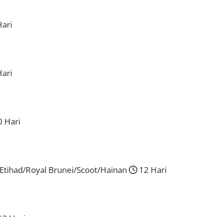
ari
ari
 Hari
tihad/Royal Brunei/Scoot/Hainan
12 Hari