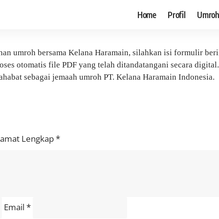
Home
Profil
Umro
nan umroh bersama Kelana Haramain, silahkan isi formulir berik
es otomatis file PDF yang telah ditandatangani secara digital.
ahabat sebagai jemaah umroh PT. Kelana Haramain Indonesia.
h
lamat Lengkap
*
Email
*