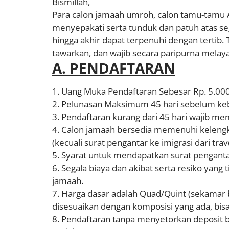
Bismillah,
Para calon jamaah umroh, calon tamu-tamu 
menyepakati serta tunduk dan patuh atas seg
hingga akhir dapat terpenuhi dengan tertib
tawarkan, dan wajib secara paripurna melay
A. PENDAFTARAN
Uang Muka Pendaftaran Sebesar Rp. 5.000.
Pelunasan Maksimum 45 hari sebelum ke
Pendaftaran kurang dari 45 hari wajib me
Calon jamaah bersedia memenuhi kelengk
(kecuali surat pengantar ke imigrasi dari trave
Syarat untuk mendapatkan surat pengant
Segala biaya dan akibat serta resiko ya
jamaah.
Harga dasar adalah Quad/Quint (sekamar b
disesuaikan dengan komposisi yang ada, bi
Pendaftaran tanpa menyetorkan deposit be